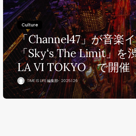
Culture
「Channel47」が音楽
「Sky‘s The Limit」
LA VI TOKYO」で開催
TIME IS LIFE 編集部
2025.1.26