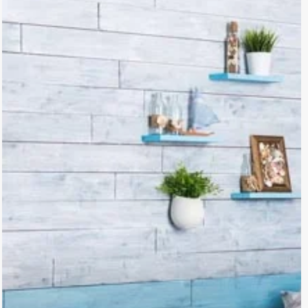
ル
チ
ャ
ー
ニ
ュ
ー
ス