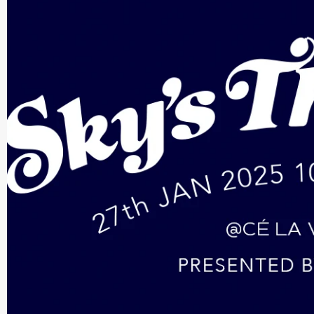
が
音
楽
イ
ベ
ン
ト
「Sky‘s
The
Limit」
を
渋
谷
「CÉ
LA
VI
TOKYO」
で
開
催