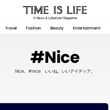
Travel
Fashion
Beauty
Entertainment
#Nice
Nice。#nice いいね。いいアイディア。